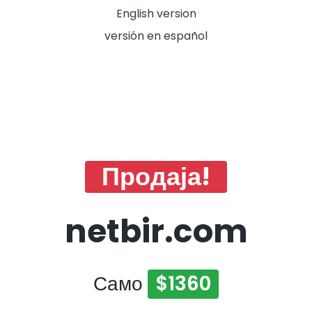
English version
versión en español
Продаја!
netbir.com
Само
$1360