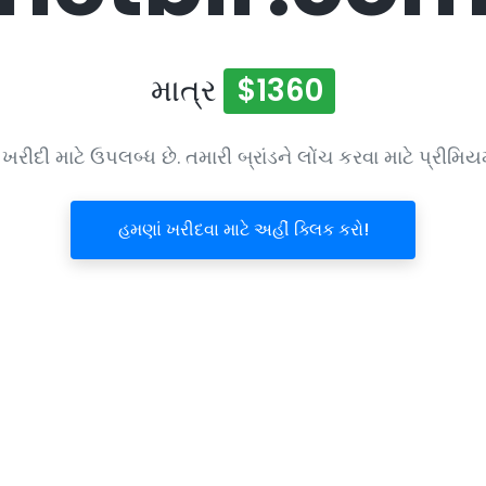
માત્ર
$1360
ખરીદી માટે ઉપલબ્ધ છે. તમારી બ્રાંડને લોંચ કરવા માટે પ્રીમિ
હમણાં ખરીદવા માટે અહીં ક્લિક કરો!