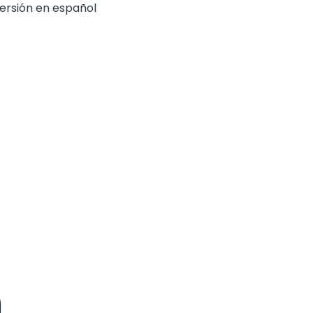
ersión en español
m